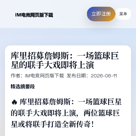
立即注册
菜单
库里招募詹姆斯：一场篮球巨
星的联手大戏即将上演
作者：IM电竞网页版下载 发布日期：2026-06-11
精选摘要段
🔥
库里招募詹姆斯：一场篮球巨星
的联手大戏即将上演，两位篮球巨
星或将联手打造全新传奇！