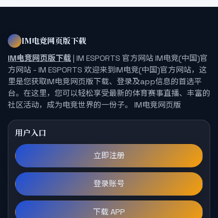
IM电竞网页版下载
IM电竞网页版下载
| IM ESPORTS 官方网站 IM电竞(中国)官
方网站 - IM ESPORTS 欢迎来到IM电竞(中国)官方网站，这
里是您获取IM电竞网页版下载、登录及app信息的首选平
台。在这里，您可以轻松享受最新的体育赛事直播、丰富的
社区活动，成为电竞世界的一份子。 IM电竞网页版
用户入口
立即注册
登录账号
下载 APP