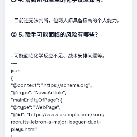
- 目前还无法判断，但两人都具备极高的个人能力。
😮 5.
联手可能面临的风险有哪些？
- 可能面临化学反应不足、战术安排问题等。
---
json
{
"@context": "https://schema.org",
"@type": "NewsArticle",
"mainEntityOfPage": {
"@type": "WebPage",
"@id": "https://www.example.com/kurry-
recruits-lebron-a-major-leaguer-duet-
plays.html"
},