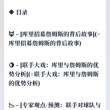
🔷
目录
🦊 - [库里招募詹姆斯的背后故事](#
库里招募詹姆斯的背后故事)
🍋 - [联手大戏：库里与詹姆斯的优
势分析](#联手大戏：库里与詹姆斯
的优势分析)
📉 - [专家观点/预测：联手对球队与