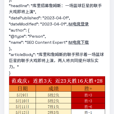
"headline": "库里招募詹姆斯：一场篮球巨星的联手
大戏即将上演",
"datePublished": "2023-04-01",
"dateModified": "2023-04-01",
IM电竞登录
"author": {
"@type": "Person",
"name": "SEO Content Expert"
IM电竞下载
},
"articleBody": "库里和詹姆斯的联手预示着一场篮球
巨星的联手大戏即将上演，两人将共同提升球队实
力。"
}