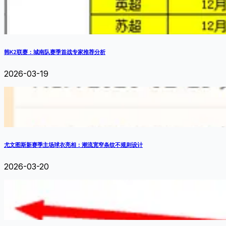
韩K2联赛：城南队赛季首战专家推荐分析
2026-03-19
尤文图斯新赛季主场球衣亮相：潮流宽窄条纹不规则设计
2026-03-20