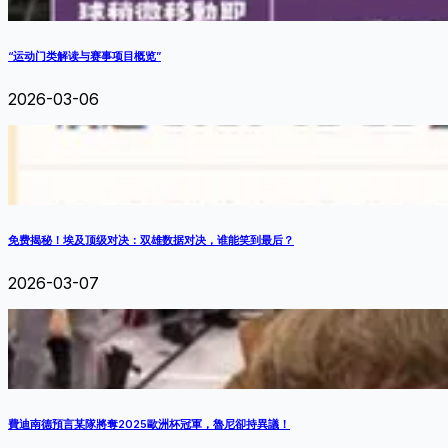
“运动门类解读与赛事项目概览”
2026-03-06
免费揭秘！埃及顶级对决：双雄数据对决，谁能笑到最后？
2026-03-07
費迪南德預言某隊將奪2025歐洲杯冠軍，魯尼卻持異議！