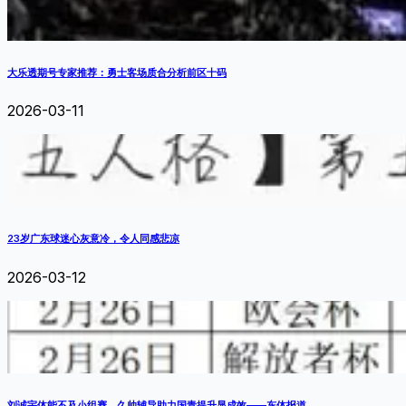
大乐透期号专家推荐：勇士客场质合分析前区十码
2026-03-11
23岁广东球迷心灰意冷，令人同感悲凉
2026-03-12
刘诚宇体能不及小组赛，久帅辅导助力国青提升显成效——东体报道