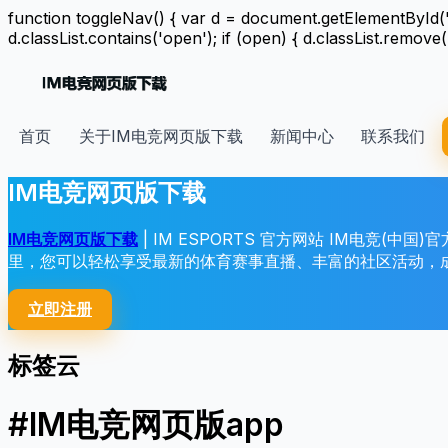
function toggleNav() { var d = document.getElementById('n
d.classList.contains('open'); if (open) { d.classList.remove(
首页
关于IM电竞网页版下载
新闻中心
联系我们
IM电竞网页版下载
IM电竞网页版下载
| IM ESPORTS 官方网站 IM电竞(中
里，您可以轻松享受最新的体育赛事直播、丰富的社区活动，成
立即注册
标签云
#IM电竞网页版app