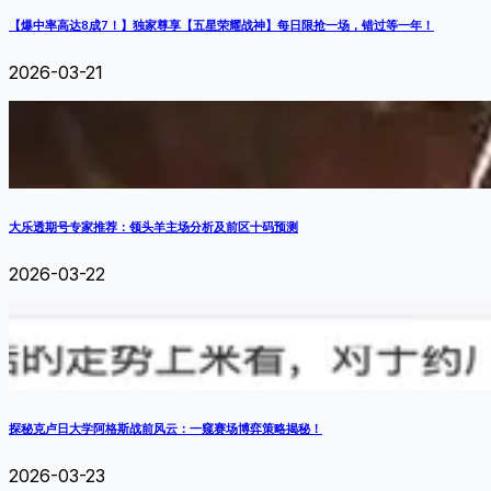
【爆中率高达8成7！】独家尊享【五星荣耀战神】每日限抢一场，错过等一年！
2026-03-21
大乐透期号专家推荐：领头羊主场分析及前区十码预测
2026-03-22
探秘克卢日大学阿格斯战前风云：一窥赛场博弈策略揭秘！
2026-03-23