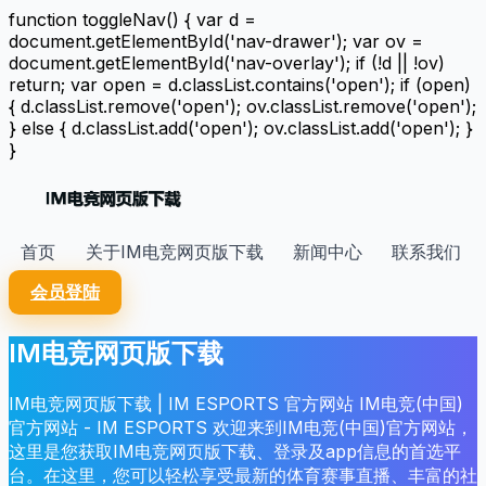
function toggleNav() { var d =
document.getElementById('nav-drawer'); var ov =
document.getElementById('nav-overlay'); if (!d || !ov)
return; var open = d.classList.contains('open'); if (open)
{ d.classList.remove('open'); ov.classList.remove('open');
} else { d.classList.add('open'); ov.classList.add('open'); }
}
首页
关于IM电竞网页版下载
新闻中心
联系我们
会员登陆
IM电竞网页版下载
IM电竞网页版下载 | IM ESPORTS 官方网站 IM电竞(中国)
官方网站 - IM ESPORTS 欢迎来到IM电竞(中国)官方网站，
这里是您获取IM电竞网页版下载、登录及app信息的首选平
台。在这里，您可以轻松享受最新的体育赛事直播、丰富的社