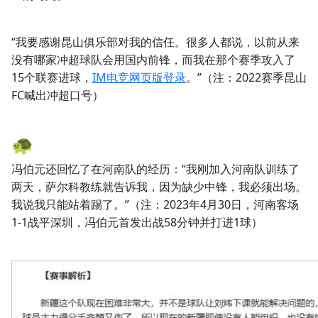
“我要感谢昆山俱乐部对我的信任。很多人都说，以前从来
没有哪家冲超球队会用国内前锋，而我在那个赛季攻入了
15个联赛进球，
IM电竞网页版登录
。”（注：2022赛季昆山
FC喊出冲超口号）
🐢
冯伯元还回忆了在河南队的经历：“我刚加入河南队训练了
两天，萨尔科教练就告诉我，因为缺少中锋，我必须出场。
我说我只能站着踢了。”（注：2023年4月30日，河南客场
1-1战平深圳，冯伯元首发出战58分钟并打进1球）