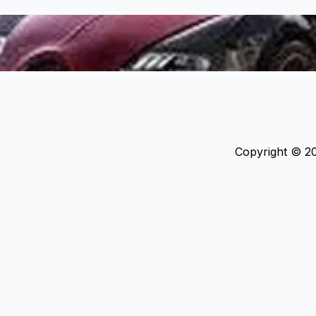
Copyright © 2