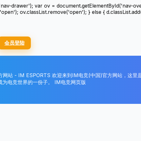
av-drawer'); var ov = document.getElementById('nav-overlay
'open'); ov.classList.remove('open'); } else { d.classList.add(
会员登陆
国)官方网站 - IM ESPORTS 欢迎来到IM电竞(中国)官方
为电竞世界的一份子。 IM电竞网页版