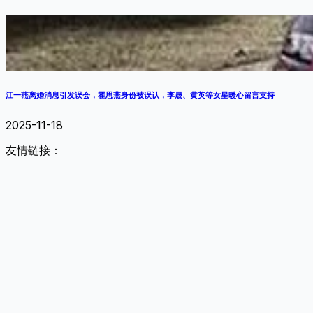
江一燕离婚消息引发误会，霍思燕身份被误认，李晟、黄英等女星暖心留言支持
2025-11-18
友情链接：