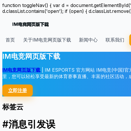
function toggleNav() { var d = document.getElementById('n
d.classList.contains('open'); if (open) { d.classList.remove(
首页
关于IM电竞网页版下载
新闻中心
联系我们
IM电竞网页版下载
IM电竞网页版下载
| IM ESPORTS 官方网站 IM电竞(中
里，您可以轻松享受最新的体育赛事直播、丰富的社区活动，成
立即注册
标签云
#消息引发误