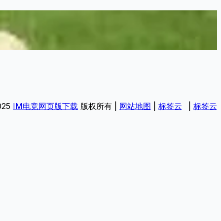
025
IM电竞网页版下载
版权所有 |
网站地图
|
标签云
|
标签云