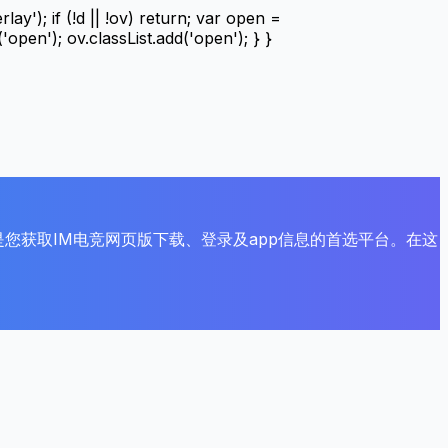
'); if (!d || !ov) return; var open =
'open'); ov.classList.add('open'); } }
网站，这里是您获取IM电竞网页版下载、登录及app信息的首选平台。在这