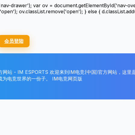
av-drawer'); var ov = document.getElementById('nav-overlay
'open'); ov.classList.remove('open'); } else { d.classList.add(
会员登陆
国)官方网站 - IM ESPORTS 欢迎来到IM电竞(中国)官方
为电竞世界的一份子。 IM电竞网页版