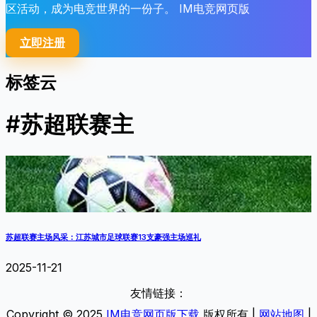
区活动，成为电竞世界的一份子。 IM电竞网页版
立即注册
标签云
#苏超联赛主
苏超联赛主场风采：江苏城市足球联赛13支豪强主场巡礼
2025-11-21
友情链接：
Copyright © 2025
IM电竞网页版下载
版权所有 |
网站地图
|