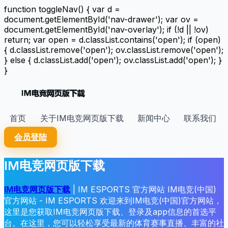
function toggleNav() { var d =
document.getElementById('nav-drawer'); var ov =
document.getElementById('nav-overlay'); if (!d || !ov)
return; var open = d.classList.contains('open'); if (open)
{ d.classList.remove('open'); ov.classList.remove('open');
} else { d.classList.add('open'); ov.classList.add('open'); }
}
首页
关于IM电竞网页版下载
新闻中心
联系我们
会员登陆
IM电竞网页版下载
IM电竞网页版下载
| IM ESPORTS 官方网站 IM电竞(中国)
官方网站 - IM ESPORTS 欢迎来到IM电竞(中国)官方网站，
这里是您获取IM电竞网页版下载、登录及app信息的首选平
台。在这里，您可以轻松享受最新的体育赛事直播、丰富的社