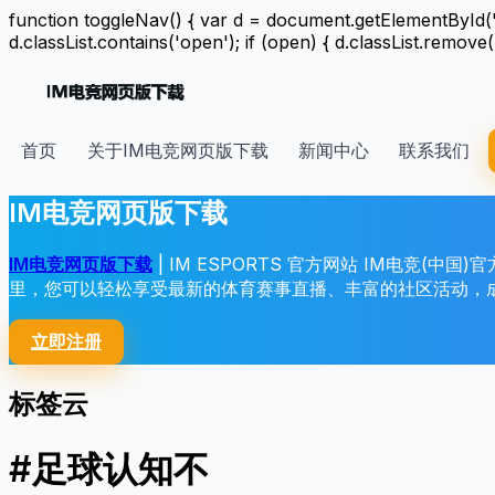
function toggleNav() { var d = document.getElementById('n
d.classList.contains('open'); if (open) { d.classList.remove(
首页
关于IM电竞网页版下载
新闻中心
联系我们
IM电竞网页版下载
IM电竞网页版下载
| IM ESPORTS 官方网站 IM电竞(中
里，您可以轻松享受最新的体育赛事直播、丰富的社区活动，成
立即注册
标签云
#足球认知不