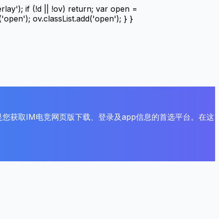
'); if (!d || !ov) return; var open =
'open'); ov.classList.add('open'); } }
网站，这里是您获取IM电竞网页版下载、登录及app信息的首选平台。在这