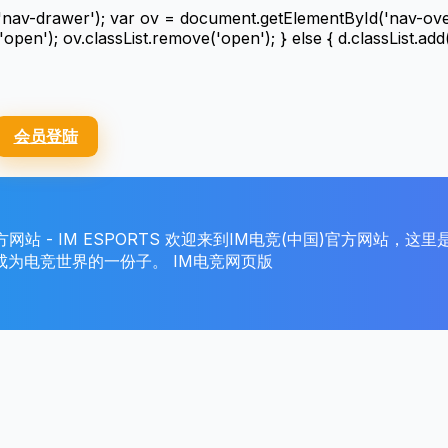
av-drawer'); var ov = document.getElementById('nav-overlay
'open'); ov.classList.remove('open'); } else { d.classList.add(
会员登陆
国)官方网站 - IM ESPORTS 欢迎来到IM电竞(中国)官方
为电竞世界的一份子。 IM电竞网页版