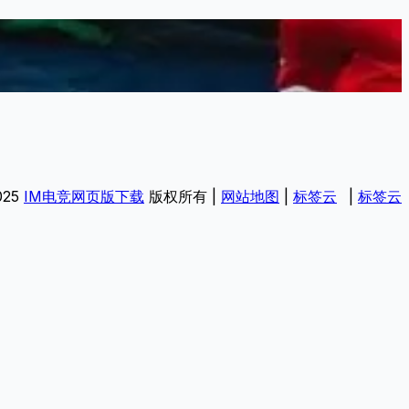
025
IM电竞网页版下载
版权所有 |
网站地图
|
标签云
|
标签云