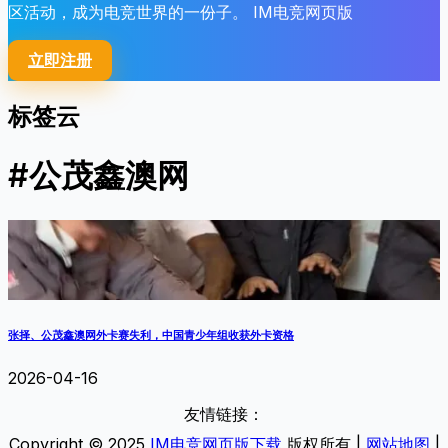
区活动，成为电竞世界的一份子。 IM电竞网页版
立即注册
标签云
#公茂鑫澳网
张择、公茂鑫澳网外卡赛失利，中国青少年组收获外卡资格
2026-04-16
友情链接：
Copyright © 2025
IM电竞网页版下载
版权所有 |
网站地图
|