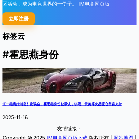
区活动，成为电竞世界的一份子。 IM电竞网页版
立即注册
标签云
#霍思燕身份
江一燕离婚消息引发误会，霍思燕身份被误认，李晟、黄英等女星暖心留言支持
2025-11-18
友情链接：
Copyright © 2025
IM电竞网页版下载
版权所有 |
网站地图
|