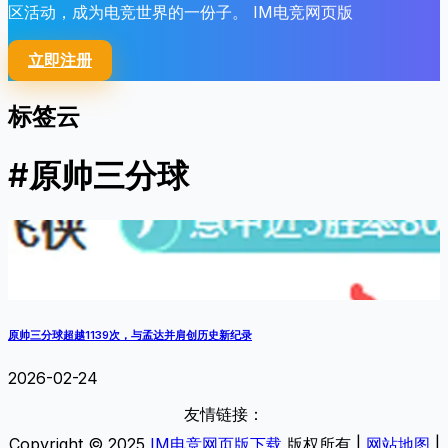
区活动，成为电竞世界的一份子。 IM电竞网页版
立即注册
标签云
#原帅三分球
原帅三分球超越1139次，与孟达并肩创历史新纪录
2026-02-24
友情链接：
Copyright © 2025
IM电竞网页版下载
版权所有 |
网站地图
|