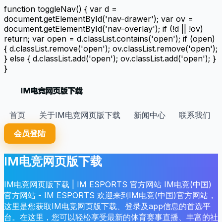
function toggleNav() { var d =
document.getElementById('nav-drawer'); var ov =
document.getElementById('nav-overlay'); if (!d || !ov)
return; var open = d.classList.contains('open'); if (open)
{ d.classList.remove('open'); ov.classList.remove('open');
} else { d.classList.add('open'); ov.classList.add('open'); }
}
首页
关于IM电竞网页版下载
新闻中心
联系我们
会员登陆
IM电竞网页版下载
IM电竞网页版下载 | IM ESPORTS 官方网站 IM电竞(中国)
官方网站 - IM ESPORTS 欢迎来到IM电竞(中国)官方网站，
这里是您获取IM电竞网页版下载、登录及app信息的首选平
台。在这里，您可以轻松享受最新的体育赛事直播、丰富的社