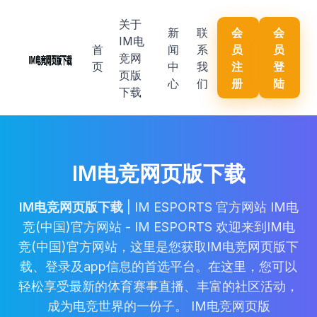
关于
新
联
会
会
IM电
首
闻
系
员
员
竞网
页
中
我
注
登
页版
心
们
册
陆
下载
IM电竞网页版下载
IM电竞网页版下载
| IM ESPORTS 官方网站 IM电
竞(中国)官方网站 - IM ESPORTS 欢迎来到IM电
竞(中国)官方网站，这里是您获取IM电竞网页版下
载、登录及app信息的首选平台。在这里，您可以
轻松享受最新的体育赛事直播、丰富的社区活动，
成为电竞世界的一份子。 IM电竞网页版