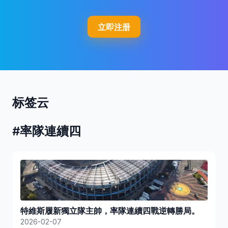
立即注册
标签云
#率隊連續四
特維斯履新獨立隊主帥，率隊連續四戰逆轉勝局。
2026-02-07