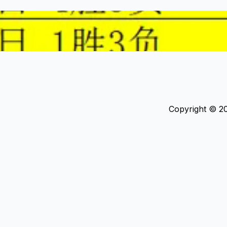
Copyright © 2