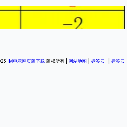
025
IM电竞网页版下载
版权所有 |
网站地图
|
标签云
|
标签云