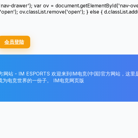
av-drawer'); var ov = document.getElementById('nav-overlay
'open'); ov.classList.remove('open'); } else { d.classList.add(
会员登陆
国)官方网站 - IM ESPORTS 欢迎来到IM电竞(中国)官方
为电竞世界的一份子。 IM电竞网页版