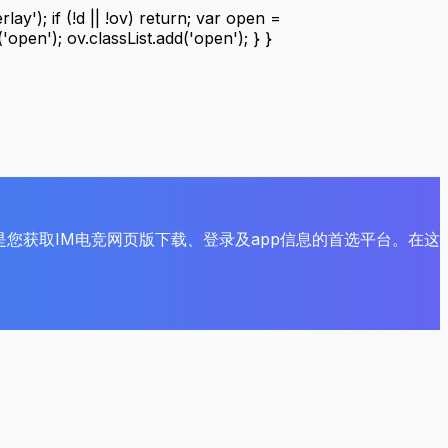
'); if (!d || !ov) return; var open =
'open'); ov.classList.add('open'); } }
网站，这里是您获取IM电竞网页版下载、登录及app信息的首选平台。在这