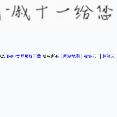
025
IM电竞网页版下载
版权所有 |
网站地图
|
标签云
|
标签云