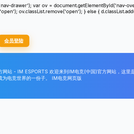
av-drawer'); var ov = document.getElementById('nav-overlay
'open'); ov.classList.remove('open'); } else { d.classList.add(
会员登陆
国)官方网站 - IM ESPORTS 欢迎来到IM电竞(中国)官方
为电竞世界的一份子。 IM电竞网页版