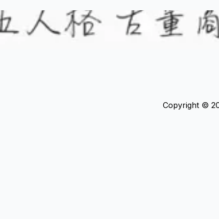
Copyright © 2