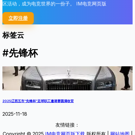
区活动，成为电竞世界的一份子。 IM电竞网页版
立即注册
标签云
#先锋杯
2025辽西五市“先锋杯”足球职工邀请赛圆满收官
2025-11-18
友情链接：
Copyright © 2025
IM电竞网页版下载
版权所有 |
网站地图
|