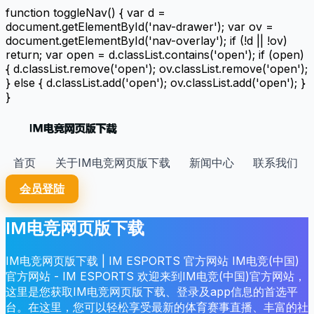
function toggleNav() { var d =
document.getElementById('nav-drawer'); var ov =
document.getElementById('nav-overlay'); if (!d || !ov)
return; var open = d.classList.contains('open'); if (open)
{ d.classList.remove('open'); ov.classList.remove('open');
} else { d.classList.add('open'); ov.classList.add('open'); }
}
首页
关于IM电竞网页版下载
新闻中心
联系我们
会员登陆
IM电竞网页版下载
IM电竞网页版下载 | IM ESPORTS 官方网站 IM电竞(中国)
官方网站 - IM ESPORTS 欢迎来到IM电竞(中国)官方网站，
这里是您获取IM电竞网页版下载、登录及app信息的首选平
台。在这里，您可以轻松享受最新的体育赛事直播、丰富的社