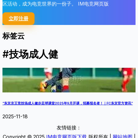
区活动，成为电竞世界的一份子。 IM电竞网页版
立即注册
标签云
#技场成人健
“东京京王竞技场成人健步足球课堂2025年9月开课，招募报名者！｜FC东京官方资讯”
2025-11-18
友情链接：
Copyright © 2025
IM电竞网页版下载
版权所有 |
网站地图
|