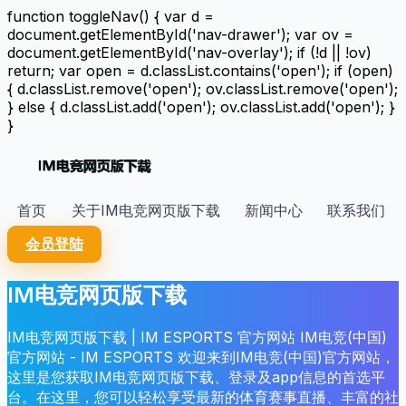
function toggleNav() { var d =
document.getElementById('nav-drawer'); var ov =
document.getElementById('nav-overlay'); if (!d || !ov)
return; var open = d.classList.contains('open'); if (open)
{ d.classList.remove('open'); ov.classList.remove('open');
} else { d.classList.add('open'); ov.classList.add('open'); }
}
首页
关于IM电竞网页版下载
新闻中心
联系我们
会员登陆
IM电竞网页版下载
IM电竞网页版下载 | IM ESPORTS 官方网站 IM电竞(中国)
官方网站 - IM ESPORTS 欢迎来到IM电竞(中国)官方网站，
这里是您获取IM电竞网页版下载、登录及app信息的首选平
台。在这里，您可以轻松享受最新的体育赛事直播、丰富的社