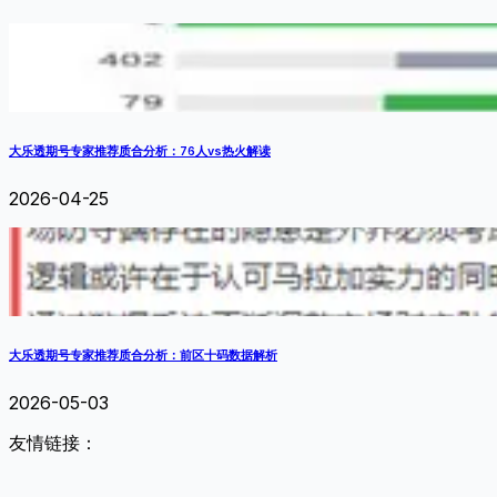
大乐透期号专家推荐质合分析：76人vs热火解读
2026-04-25
大乐透期号专家推荐质合分析：前区十码数据解析
2026-05-03
友情链接：