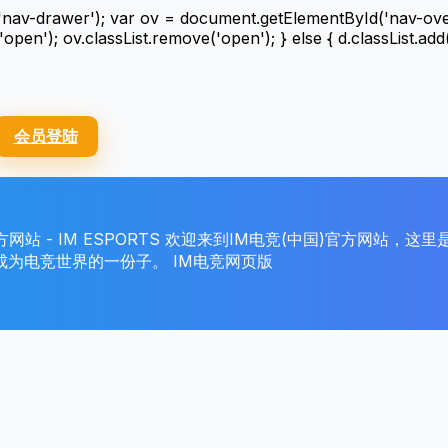
av-drawer'); var ov = document.getElementById('nav-overlay
'open'); ov.classList.remove('open'); } else { d.classList.add(
会员登陆
国)官方网站 - IM ESPORTS 欢迎来到IM电竞(中国)官方
为电竞世界的一份子。 IM电竞网页版