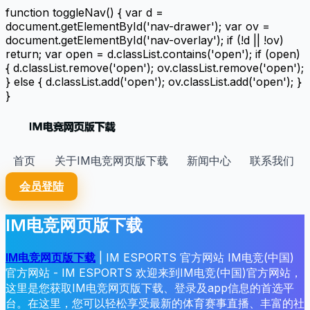
function toggleNav() { var d =
document.getElementById('nav-drawer'); var ov =
document.getElementById('nav-overlay'); if (!d || !ov)
return; var open = d.classList.contains('open'); if (open)
{ d.classList.remove('open'); ov.classList.remove('open');
} else { d.classList.add('open'); ov.classList.add('open'); }
}
首页
关于IM电竞网页版下载
新闻中心
联系我们
会员登陆
IM电竞网页版下载
IM电竞网页版下载
| IM ESPORTS 官方网站 IM电竞(中国)
官方网站 - IM ESPORTS 欢迎来到IM电竞(中国)官方网站，
这里是您获取IM电竞网页版下载、登录及app信息的首选平
台。在这里，您可以轻松享受最新的体育赛事直播、丰富的社