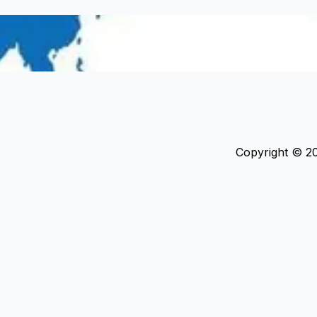
Copyright © 2