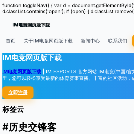
function toggleNav() { var d = document.getElementById('n
d.classList.contains('open'); if (open) { d.classList.remove(
首页
关于IM电竞网页版下载
新闻中心
联系我们
IM电竞网页版下载
IM电竞网页版下载
| IM ESPORTS 官方网站 IM电竞(中
里，您可以轻松享受最新的体育赛事直播、丰富的社区活动，成
立即注册
标签云
#历史交锋客