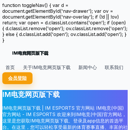
function toggleNav() { var d =
document.getElementById('nav-drawer'); var ov =
document.getElementById('nav-overlay'); if (!d || !ov)
return; var open = d.classList.contains('open'); if (open)
{ d.classList.remove('open'); ov.classList.remove('open');
} else { d.classList.add('open'); ov.classList.add('open'); }
}
首页
关于IM电竞网页版下载
新闻中心
联系我们
会员登陆
IM电竞网页版下载
IM电竞网页版下载 | IM ESPORTS 官方网站 IM电竞(中国)
官方网站 - IM ESPORTS 欢迎来到IM电竞(中国)官方网站，
这里是您获取IM电竞网页版下载、登录及app信息的首选平
台。在这里，您可以轻松享受最新的体育赛事直播、丰富的社