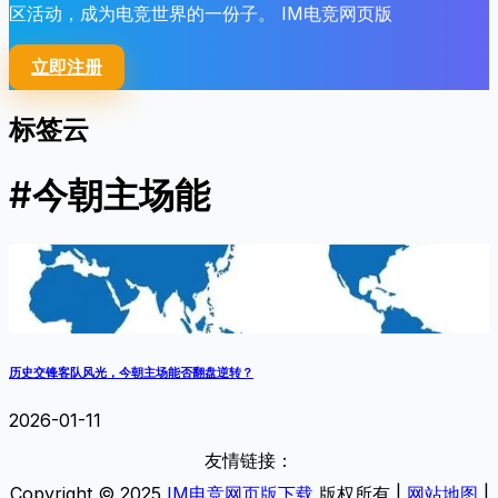
区活动，成为电竞世界的一份子。 IM电竞网页版
立即注册
标签云
#今朝主场能
历史交锋客队风光，今朝主场能否翻盘逆转？
2026-01-11
友情链接：
Copyright © 2025
IM电竞网页版下载
版权所有 |
网站地图
|