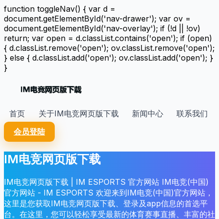
function toggleNav() { var d =
document.getElementById('nav-drawer'); var ov =
document.getElementById('nav-overlay'); if (!d || !ov)
return; var open = d.classList.contains('open'); if (open)
{ d.classList.remove('open'); ov.classList.remove('open');
} else { d.classList.add('open'); ov.classList.add('open'); }
}
首页
关于IM电竞网页版下载
新闻中心
联系我们
会员登陆
IM电竞网页版下载
IM电竞网页版下载 | IM ESPORTS 官方网站 IM电竞(中国)
官方网站 - IM ESPORTS 欢迎来到IM电竞(中国)官方网站，
这里是您获取IM电竞网页版下载、登录及app信息的首选平
台。在这里，您可以轻松享受最新的体育赛事直播、丰富的社