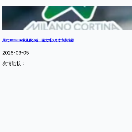
周六303NBA常规赛分析：猛龙对决奇才专家推荐
2026-03-05
友情链接：