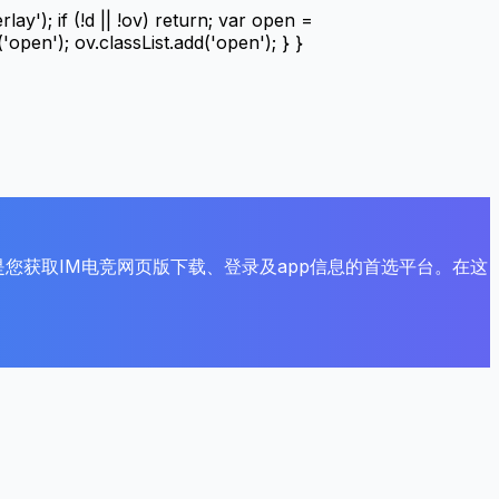
'); if (!d || !ov) return; var open =
'open'); ov.classList.add('open'); } }
网站，这里是您获取IM电竞网页版下载、登录及app信息的首选平台。在这