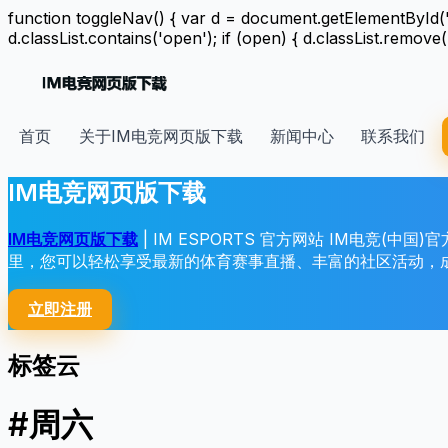
function toggleNav() { var d = document.getElementById('n
d.classList.contains('open'); if (open) { d.classList.remove(
首页
关于IM电竞网页版下载
新闻中心
联系我们
IM电竞网页版下载
IM电竞网页版下载
| IM ESPORTS 官方网站 IM电竞(中
里，您可以轻松享受最新的体育赛事直播、丰富的社区活动，成
立即注册
标签云
#周六