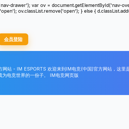
av-drawer'); var ov = document.getElementById('nav-overlay
'open'); ov.classList.remove('open'); } else { d.classList.add(
会员登陆
国)官方网站 - IM ESPORTS 欢迎来到IM电竞(中国)官方
为电竞世界的一份子。 IM电竞网页版