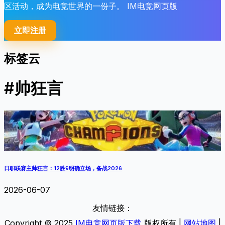
区活动，成为电竞世界的一份子。 IM电竞网页版
立即注册
标签云
#帅狂言
日职联赛主帅狂言：12胜9明确立场，备战2026
2026-06-07
友情链接：
Copyright © 2025
IM电竞网页版下载
版权所有 |
网站地图
|