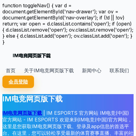
function toggleNav() { var d =
document.getElementById('nav-drawer'); var ov =
document.getElementById('nav-overlay'); if (!d || !ov)
return; var open = d.classList.contains('open'); if (open)
{ d.classList.remove('open'); ov.classList.remove('open');
} else { d.classList.add('open'); ov.classList.add('open'); }
}
首页
关于IM电竞网页版下载
新闻中心
联系我们
会员登陆
IM电竞网页版下载
IM电竞网页版下载
| IM ESPORTS 官方网站 IM电竞(中国)
官方网站 - IM ESPORTS 欢迎来到IM电竞(中国)官方网站，
这里是您获取IM电竞网页版下载、登录及app信息的首选平
台。在这里，您可以轻松享受最新的体育赛事直播、丰富的社