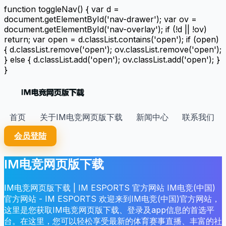
function toggleNav() { var d =
document.getElementById('nav-drawer'); var ov =
document.getElementById('nav-overlay'); if (!d || !ov)
return; var open = d.classList.contains('open'); if (open)
{ d.classList.remove('open'); ov.classList.remove('open');
} else { d.classList.add('open'); ov.classList.add('open'); }
}
首页
关于IM电竞网页版下载
新闻中心
联系我们
会员登陆
IM电竞网页版下载
IM电竞网页版下载 | IM ESPORTS 官方网站 IM电竞(中国)
官方网站 - IM ESPORTS 欢迎来到IM电竞(中国)官方网站，
这里是您获取IM电竞网页版下载、登录及app信息的首选平
台。在这里，您可以轻松享受最新的体育赛事直播、丰富的社