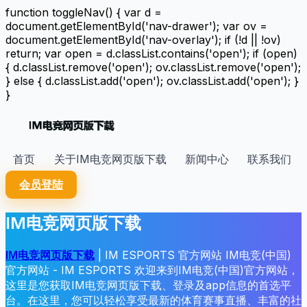
function toggleNav() { var d =
document.getElementById('nav-drawer'); var ov =
document.getElementById('nav-overlay'); if (!d || !ov)
return; var open = d.classList.contains('open'); if (open)
{ d.classList.remove('open'); ov.classList.remove('open');
} else { d.classList.add('open'); ov.classList.add('open'); }
}
首页
关于IM电竞网页版下载
新闻中心
联系我们
会员登陆
IM电竞网页版下载
IM电竞网页版下载
| IM ESPORTS 官方网站 IM电竞(中国)
官方网站 - IM ESPORTS 欢迎来到IM电竞(中国)官方网站，
这里是您获取IM电竞网页版下载、登录及app信息的首选平
台。在这里，您可以轻松享受最新的体育赛事直播、丰富的社