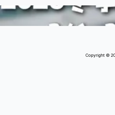
Copyright © 2