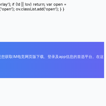
'); if (!d || !ov) return; var open =
'open'); ov.classList.add('open'); } }
网站，这里是您获取IM电竞网页版下载、登录及app信息的首选平台。在这