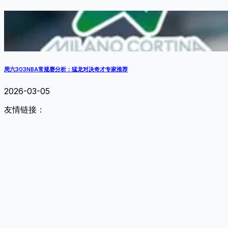
周六303NBA常规赛分析：猛龙对决奇才专家推荐
2026-03-05
友情链接：