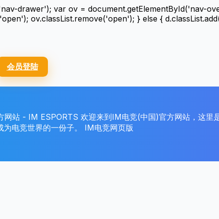
av-drawer'); var ov = document.getElementById('nav-overlay
'open'); ov.classList.remove('open'); } else { d.classList.add(
会员登陆
国)官方网站 - IM ESPORTS 欢迎来到IM电竞(中国)官方
为电竞世界的一份子。 IM电竞网页版