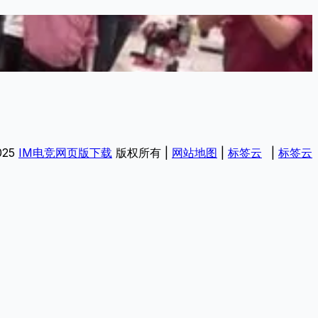
025
IM电竞网页版下载
版权所有 |
网站地图
|
标签云
|
标签云