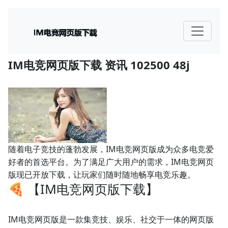
IM电竞网页版下载 资讯 102500 48j
随着电子竞技的蓬勃发展，IM电竞网页版成为众多电竞爱
好者的首选平台。为了满足广大用户的需求，IM电竞网页
版现已开放下载，让玩家们随时随地畅享电竞乐趣。
🍕 【IM电竞网页版下载】
IM电竞网页版是一款集竞技、娱乐、社交于一体的网页版