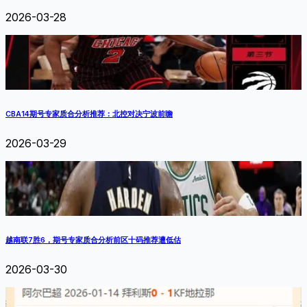
2026-03-28
CBA14期号专家质合分析推荐：北控对决宁波前瞻
2026-03-29
越南联7胜6，期号专家质合分析前区十码推荐遭低估
2026-03-30