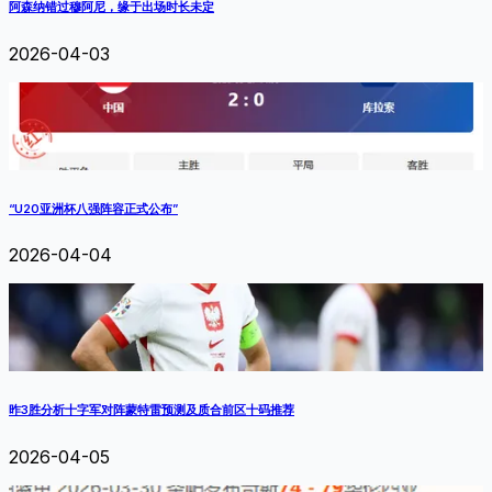
阿森纳错过穆阿尼，缘于出场时长未定
2026-04-03
“U20亚洲杯八强阵容正式公布”
2026-04-04
昨3胜分析十字军对阵蒙特雷预测及质合前区十码推荐
2026-04-05