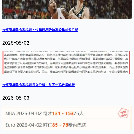
大乐透期号专家推荐：快船新星附加赛轮换前景分析
2026-05-02
大乐透期号专家推荐质合分析：前区十码数据解析
2026-05-03