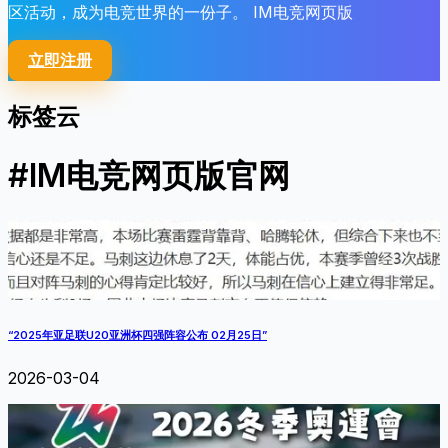
区活动，成为电竞世界的一份子。 IM电竞网页版
立即注册
标签云
#IM电竞网页版官网
“2025年亚足联U20亚洲杯四强阵容公布 02月25日”
2026-03-04