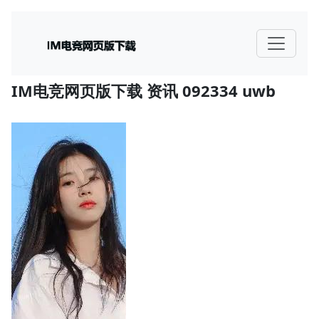
IM电竞网页版下载 资讯 092334 uwb