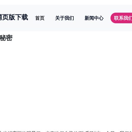
网页版下载
首页
关于我们
新闻中心
联系我
秘密