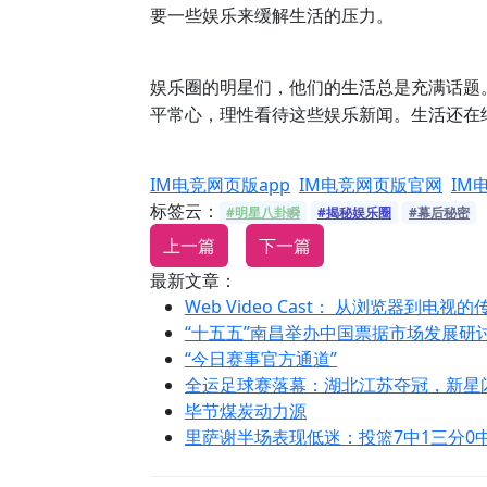
要一些娱乐来缓解生活的压力。
娱乐圈的明星们，他们的生活总是充满话题
平常心，理性看待这些娱乐新闻。生活还在
IM电竞网页版app
IM电竞网页版官网
IM
标签云：
#明星八卦瞬
#揭秘娱乐圈
#幕后秘密
上一篇
下一篇
最新文章：
Web Video Cast： 从浏览器到电视的
“十五五”南昌举办中国票据市场发展研
“今日赛事官方通道”
全运足球赛落幕：湖北江苏夺冠，新星
毕节煤炭动力源
里萨谢半场表现低迷：投篮7中1三分0中