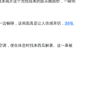
就来揭开这个光怪陆离的娱乐圈面纱，一睹明
一边畅聊，这画面真是让人倍感亲切，
IM电
空调，便在休息时找来西瓜解暑。这一幕被