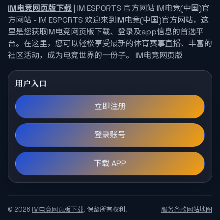
IM电竞网页版下载
| IM ESPORTS 官方网站 IM电竞(中国)官
方网站 - IM ESPORTS 欢迎来到IM电竞(中国)官方网站，这
里是您获取IM电竞网页版下载、登录及app信息的首选平
台。在这里，您可以轻松享受最新的体育赛事直播、丰富的
社区活动，成为电竞世界的一份子。 IM电竞网页版
用户入口
立即注册
登录账号
下载 APP
© 2026
IM电竞网页版下载
. 保留所有权利.
服务条款
网站地图