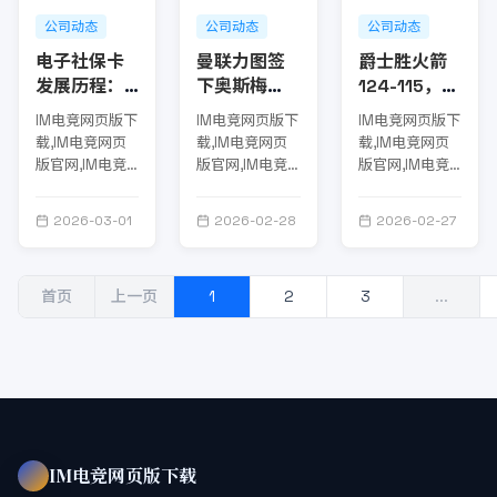
公司动态
公司动态
公司动态
电子社保卡
曼联力图签
爵士胜火箭
发展历程：
下奥斯梅
124-115，申
初版至三版
恩，寻进攻
京等三将赛
IM电竞网页版下
IM电竞网页版下
IM电竞网页版下
服务升级一
核心同辅
后遭遇多重
载,IM电竞网页
载,IM电竞网页
载,IM电竞网页
览
打击
版官网,IM电竞
版官网,IM电竞
版官网,IM电竞
网页版登录,IM
网页版登录,IM
网页版登录,IM
电竞网页版app,
电竞网页版app,
电竞网页版app,
2026-03-01
2026-02-28
2026-02-27
电子社保卡发展
曼联力图签下奥
爵士胜火箭124-
历程：初版至三
斯梅恩，寻进攻
115，申京等三
版服务升级...
核心同辅
将赛...
首页
上一页
1
2
3
...
IM电竞网页版下载