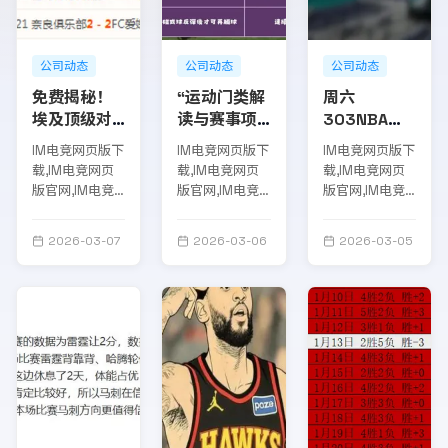
公司动态
公司动态
公司动态
免费揭秘！
“运动门类解
周六
埃及顶级对
读与赛事项
303NBA常
决：双雄数
目概览”
规赛分析：
IM电竞网页版下
IM电竞网页版下
IM电竞网页版下
据对决，谁
猛龙对决奇
载,IM电竞网页
载,IM电竞网页
载,IM电竞网页
能笑到最
才专家推荐
版官网,IM电竞
版官网,IM电竞
版官网,IM电竞
后？
网页版登录,IM
网页版登录,IM
网页版登录,IM
电竞网页版app,
电竞网页版app,
电竞网页版app,
2026-03-07
2026-03-06
2026-03-05
免费揭秘！埃及
“运动门类解读
周六303NBA常
顶级对决：双雄
与赛事项目概
规赛分析：猛龙
数据对决，...
览”
对决奇...