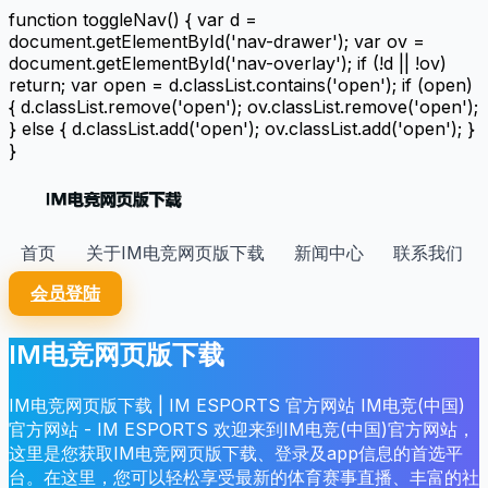
function toggleNav() { var d =
document.getElementById('nav-drawer'); var ov =
document.getElementById('nav-overlay'); if (!d || !ov)
return; var open = d.classList.contains('open'); if (open)
{ d.classList.remove('open'); ov.classList.remove('open');
} else { d.classList.add('open'); ov.classList.add('open'); }
}
首页
关于IM电竞网页版下载
新闻中心
联系我们
会员登陆
IM电竞网页版下载
IM电竞网页版下载 | IM ESPORTS 官方网站 IM电竞(中国)
官方网站 - IM ESPORTS 欢迎来到IM电竞(中国)官方网站，
这里是您获取IM电竞网页版下载、登录及app信息的首选平
台。在这里，您可以轻松享受最新的体育赛事直播、丰富的社