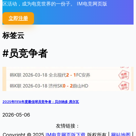
区活动，成为电竞世界的一份子。 IM电竞网页版
立即注册
标签云
#员竞争者
2025年FIFA年度最佳球员竞争者：贝尔纳多·席尔瓦
2026-05-06
友情链接：
Copyright © 2025
IM电竞网页版下载
版权所有 |
网站地图
|