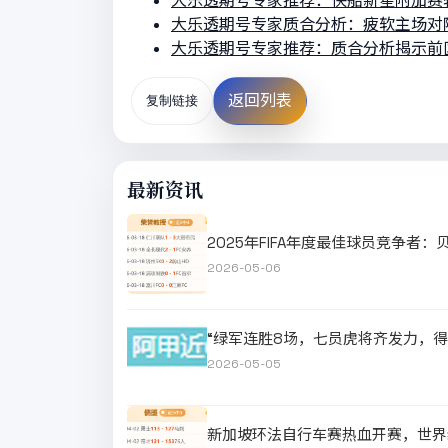
大乐透期号专家推荐：快船新星附加赛
大乐透期号专家质合分析：疲软主场对
大乐透期号专家推荐：质合分析揭示前
返回列表
复制链接
最新资讯
2025年FIFA年度最佳球员竞争者：
2026-05-06
“绿军连胜8场，七员虎将齐发力，得
2026-05-05
新加坡环法自行车赛热血开赛，世界