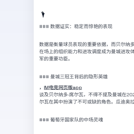
🌂
### 数据证实：稳定而惊艳的表现
数据是衡量球员表现的重要依据，而贝尔纳多在
在场上的组织能力和进攻调度成为曼城进攻体
军的重要功臣。
### 曼城三冠王背后的隐形英雄
，
IM电竞网页版app
谈及贝尔纳多·席尔瓦，不得不提及曼城在2
尔瓦在其中扮演了不可或缺的角色。瓜迪奥拉
### 葡萄牙国家队的中场灵魂