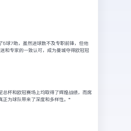
献了5球7助，虽然进球数不及专职前锋，但他
球迷和专家的一致认可，成为曼城夺得欧冠冠
、足总杯和欧冠赛场上均取得了辉煌战绩，而席
真正为球队带来了深度和多样性。”