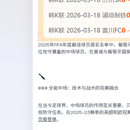
2025年FIFA年度最佳球员提名名单中，
位攻守兼备的中场球员，在曼城与葡萄牙国
🪛
### 全能中场：技术与战术的完美融合
在当今足球界，中场球员的作用至关重要，贝
担防守任务。在2025-23赛季的英超和
页版登录
。