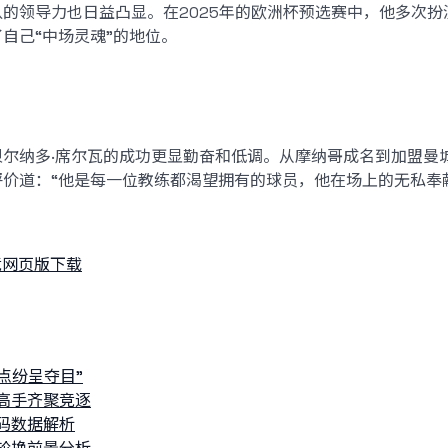
的领导力也日益凸显。在2025年的欧洲杯预选赛中，他多次
自己“中场灵魂”的地位。
尔纳多·席尔瓦的成功更显勤奋和低调。从摩纳哥成名到加盟曼
评价道：“他是每一位教练都渴望拥有的球员，他在场上的无私奉
竞网页版下载
点纷呈夺目”
高手齐聚竞逐
码数据解析