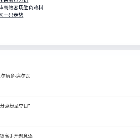
轮换前景分析
阵高效客场胜负难料
区十码走势
贝尔纳多·席尔瓦
分点纷呈夺目”
级高手齐聚竞逐