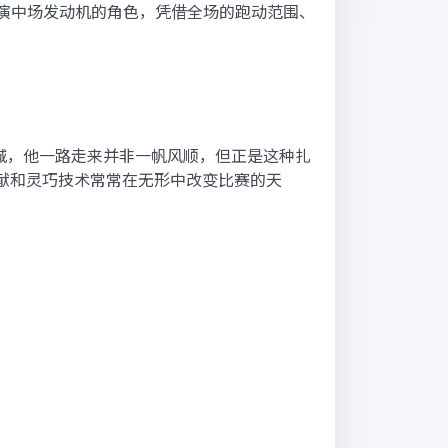
扮演中场发动机的角色，凭借全场的跑动范围、
城，他一路走来并非一帆风顺，但正是这种扎
献和灵巧技术常常在无形中改变比赛的天