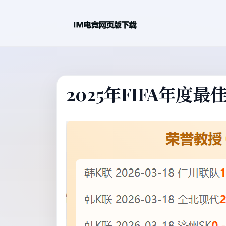
2025年FIFA年度