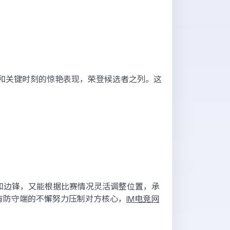
技和关键时刻的惊艳表现，荣登候选者之列。这
和边锋，又能根据比赛情况灵活调整位置，承
又有防守端的不懈努力压制对方核心，
IM电竞网