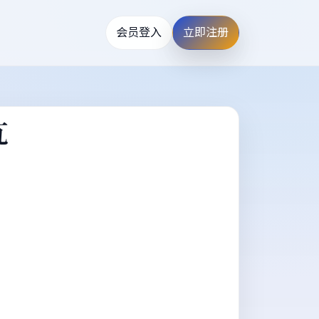
会员登入
立即注册
瓦