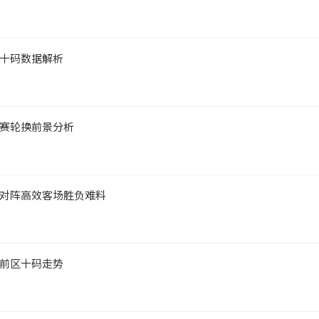
十码数据解析
赛轮换前景分析
对阵高效客场胜负难料
前区十码走势