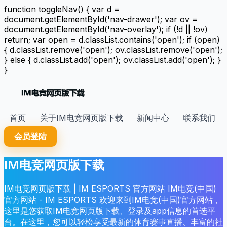
function toggleNav() { var d =
document.getElementById('nav-drawer'); var ov =
document.getElementById('nav-overlay'); if (!d || !ov)
return; var open = d.classList.contains('open'); if (open)
{ d.classList.remove('open'); ov.classList.remove('open');
} else { d.classList.add('open'); ov.classList.add('open'); }
}
首页
关于IM电竞网页版下载
新闻中心
联系我们
会员登陆
IM电竞网页版下载
IM电竞网页版下载 | IM ESPORTS 官方网站 IM电竞(中国)
官方网站 - IM ESPORTS 欢迎来到IM电竞(中国)官方网站，
这里是您获取IM电竞网页版下载、登录及app信息的首选平
台。在这里，您可以轻松享受最新的体育赛事直播、丰富的社