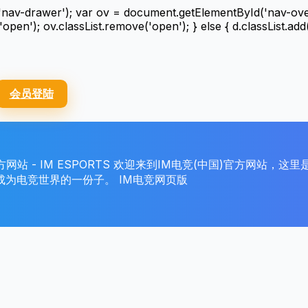
av-drawer'); var ov = document.getElementById('nav-overlay
'open'); ov.classList.remove('open'); } else { d.classList.add(
会员登陆
国)官方网站 - IM ESPORTS 欢迎来到IM电竞(中国)官方
为电竞世界的一份子。 IM电竞网页版