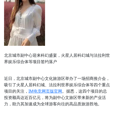
北京城市副中心迎来科幻盛宴，火星人居科幻城与法拉利世
界娱乐综合体等项目签约落户
近日，北京城市副中心文化旅游区举办了一场招商推介会，
吸引了火星人居科幻城、法拉利世界娱乐综合体等四个重点
项目的关注，
IM电竞网页版官网
。据悉，这四个项目的总
投资额高达近百亿元，将为副中心文旅区带来新的产业活
力，助力其加速成为全球游客向往的高品质旅游胜地。