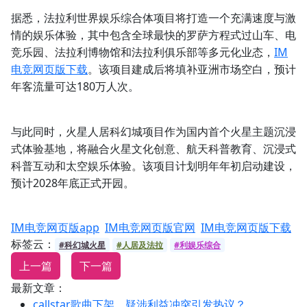
据悉，法拉利世界娱乐综合体项目将打造一个充满速度与激
情的娱乐体验，其中包含全球最快的罗萨方程式过山车、电
竞乐园、法拉利博物馆和法拉利俱乐部等多元化业态，
IM
电竞网页版下载
。该项目建成后将填补亚洲市场空白，预计
年客流量可达180万人次。
与此同时，火星人居科幻城项目作为国内首个火星主题沉浸
式体验基地，将融合火星文化创意、航天科普教育、沉浸式
科普互动和太空娱乐体验。该项目计划明年年初启动建设，
预计2028年底正式开园。
IM电竞网页版app
IM电竞网页版官网
IM电竞网页版下载
标签云：
#科幻城火星
#人居及法拉
#利娱乐综合
上一篇
下一篇
最新文章：
callstar歌曲下架，疑涉利益冲突引发热议？