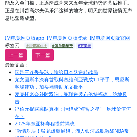
能及入会门槛，正逐渐成为未来五年全球趋势的幕后推手。
正是在川普高尔夫俱乐部这样的地方，明天的世界被悄无声
息地塑造成型。
IM电竞网页版app
IM电竞网页版登录
IM电竞网页版官网
标签云：
#川普高尔夫
#俱乐部年费
#万美元
上一篇
下一篇
最新文章：
国足三连丢头球，输给日本队逆转战局
尤文圖斯半決賽首戰與塞維利亞戰成1-1平手，恩尼斯
客場建功，加蒂補時助尤文扳平
麦克托米奈补时双响，曼联逆袭布伦特福德，绝地反
击！
冯伯元揭露离队真相：拒绝成“短暂之星”，足球价值何
在？
2025年东亚杯赛程提前揭晓
“激情对决！猛龙雄鹰展翅，湖人银河战舰激战NBA常