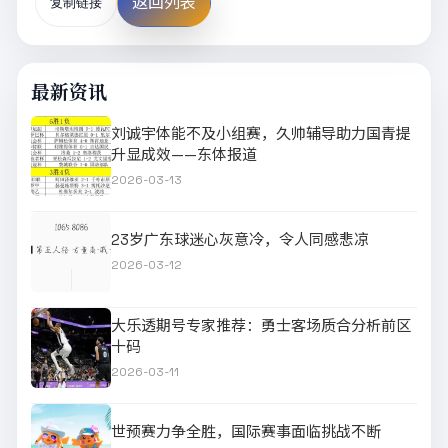
返回列表
复制链接
最新资讯
刘诚宇体能不及小组赛，久帅辅导助力国青提
升显成效——东体报道
2026-03-13
23岁广东球迷心灰意冷，令人同感悲凉
2026-03-12
大乐透期号专家推荐：勇士客场质合分析前区
十码
2026-03-11
世预赛力争全胜，国际赛事面临挑战不断