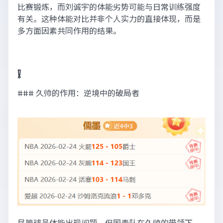
比赛锻炼，而刘诚宇的体能劣势可能与日常训练强度
有关。这种体能对比并非个人实力的直接体现，而是
多方面因素共同作用的结果。
❕
### 久帅的作用：逆境中的破局者