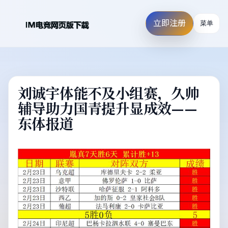
立即注册
菜单
刘诚宇体能不及小组赛，久帅
辅导助力国青提升显成效——
东体报道