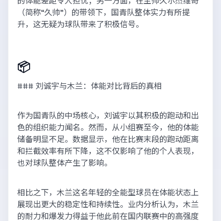
的体能差距令人担忧；另一方面，在主帅久尔杰维奇
（简称“久帅”）的带领下，国青队整体实力有所提
升，这无疑为球队带来了积极信号。
📦
### 刘诚宇与木兰：体能对比背后的真相
作为国青队的中场核心，刘诚宇以其积极的跑动和出
色的组织能力闻名。然而，从小组赛至今，他的体能
储备明显不足。数据显示，他在比赛末段的跑动距离
和拦截效率有所下降，这不仅影响了他的个人表现，
也对球队整体产生了影响。
相比之下，木兰这名年轻的全能型球员在体能状态上
展现出更大的稳定性和持续性。业内分析认为，木兰
的耐力和爆发力得益于他此前在国内联赛中的高强度