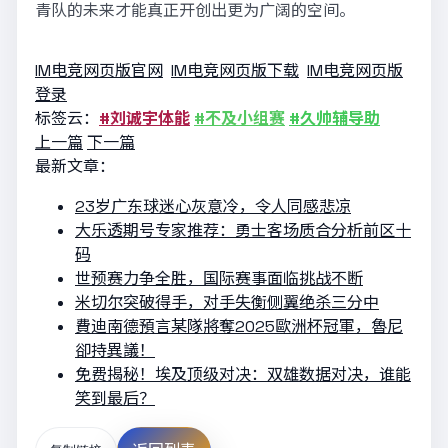
青队的未来才能真正开创出更为广阔的空间。
IM电竞网页版官网
IM电竞网页版下载
IM电竞网页版
登录
标签云：
#刘诚宇体能
#不及小组赛
#久帅辅导助
上一篇
下一篇
最新文章：
23岁广东球迷心灰意冷，令人同感悲凉
大乐透期号专家推荐：勇士客场质合分析前区十
码
世预赛力争全胜，国际赛事面临挑战不断
米切尔突破得手，对手失衡侧翼绝杀三分中
費迪南德預言某隊將奪2025歐洲杯冠軍，魯尼
卻持異議！
免费揭秘！埃及顶级对决：双雄数据对决，谁能
笑到最后？