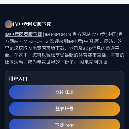
IM电竞网页版下载
IM电竞网页版下载
| IM ESPORTS 官方网站 IM电竞(中国)官
方网站 - IM ESPORTS 欢迎来到IM电竞(中国)官方网站，这
里是您获取IM电竞网页版下载、登录及app信息的首选平
台。在这里，您可以轻松享受最新的体育赛事直播、丰富的
社区活动，成为电竞世界的一份子。 IM电竞网页版
用户入口
立即注册
登录账号
下载 APP