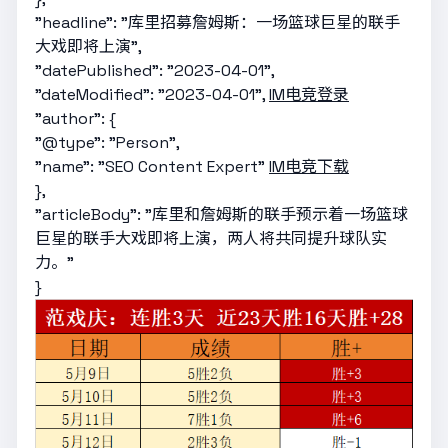
"headline": "库里招募詹姆斯：一场篮球巨星的联手
大戏即将上演",
"datePublished": "2023-04-01",
"dateModified": "2023-04-01",
IM电竞登录
"author": {
"@type": "Person",
"name": "SEO Content Expert"
IM电竞下载
},
"articleBody": "库里和詹姆斯的联手预示着一场篮球
巨星的联手大戏即将上演，两人将共同提升球队实
力。"
}