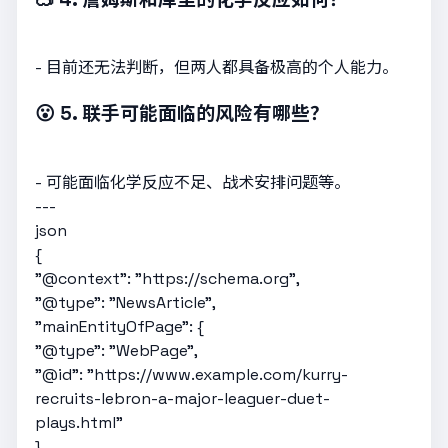
- 目前还无法判断，但两人都具备极高的个人能力。
😮 5.
联手可能面临的风险有哪些？
- 可能面临化学反应不足、战术安排问题等。
---
json
{
"@context": "https://schema.org",
"@type": "NewsArticle",
"mainEntityOfPage": {
"@type": "WebPage",
"@id": "https://www.example.com/kurry-
recruits-lebron-a-major-leaguer-duet-
plays.html"
},