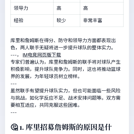
领导力
高
高
经验
较少
非常丰富
库里和詹姆斯在得分、防守和领导力方面都表现出
色，两人联手无疑将进一步提升球队的整体实力。
---，
IM电竞网页版下载
专家们普遍认为，库里和詹姆斯的联手将对球队产生
积极影响，提升球队竞争力。同时，这也将推动篮球
界的发展，为年轻球员树立榜样。
---
虽然联手有望提升球队实力，但也可能面临一些风险
与挑战，如化学反应不足、战术安排问题等。双方需
要相互适应，共同克服这些困难。
---
🤔 1.
库里招募詹姆斯的原因是什