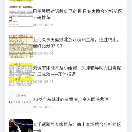
巴甲强强对话胜负已定 昨日专家质合分析前区
十码推荐
2026-03-15
上海久事男篮败北浙江稠州金租，连胜终止，
最终比分97-99
2026-03-14
刘诚宇体能不及小组赛，久帅辅导助力国青提
升显成效——东体报道
2026-03-13
23岁广东球迷心灰意冷，令人同感悲凉
2026-03-12
大乐透期号专家推荐：勇士客场质合分析前区
十码