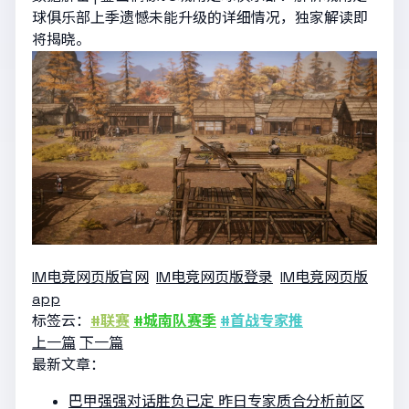
球俱乐部上季遗憾未能升级的详细情况，独家解读即
将揭晓。
IM电竞网页版官网
IM电竞网页版登录
IM电竞网页版
app
标签云：
#联赛
#城南队赛季
#首战专家推
上一篇
下一篇
最新文章：
巴甲强强对话胜负已定 昨日专家质合分析前区