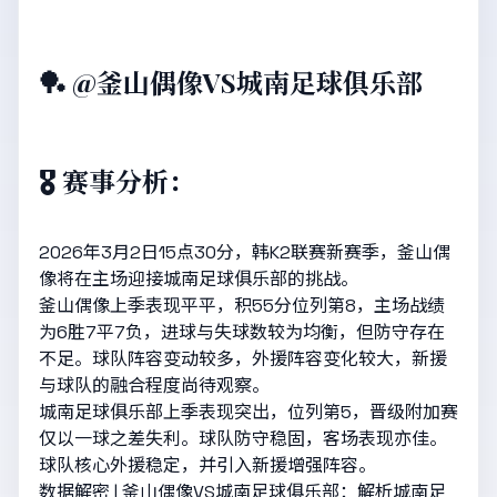
🏓 @釜山偶像VS城南足球俱乐部
🎖️ 赛事分析：
2026年3月2日15点30分，韩K2联赛新赛季，釜山偶
像将在主场迎接城南足球俱乐部的挑战。
釜山偶像上季表现平平，积55分位列第8，主场战绩
为6胜7平7负，进球与失球数较为均衡，但防守存在
不足。球队阵容变动较多，外援阵容变化较大，新援
与球队的融合程度尚待观察。
城南足球俱乐部上季表现突出，位列第5，晋级附加赛
仅以一球之差失利。球队防守稳固，客场表现亦佳。
球队核心外援稳定，并引入新援增强阵容。
数据解密 | 釜山偶像VS城南足球俱乐部：解析城南足