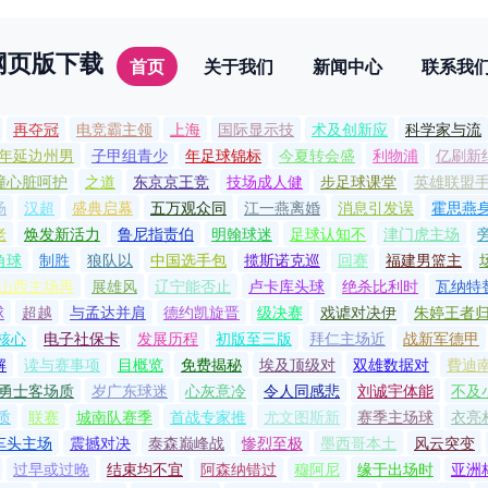
网页版下载
首页
关于我们
新闻中心
联系我
再夺冠
电竞霸主领
上海
国际显示技
术及创新应
科学家与流
年延边州男
子甲组青少
年足球锦标
今夏转会盛
利物浦
亿刷新
撞心脏呵护
之道
东京京王竞
技场成人健
步足球课堂
英雄联盟
场
汉超
盛典启幕
五万观众同
江一燕离婚
消息引发误
霍思燕
老
焕发新活力
鲁尼指责伯
明翰球迷
足球认知不
津门虎主场
角球
制胜
狼队以
中国选手包
揽斯诺克巡
回赛
福建男篮主
山西主场再
展雄风
辽宁能否止
卢卡库头球
绝杀比利时
瓦纳特
球
超越
与孟达并肩
德约凯旋晋
级决赛
戏谑对决伊
朱婷王者
核心
电子社保卡
发展历程
初版至三版
拜仁主场近
战新军德甲
解
读与赛事项
目概览
免费揭秘
埃及顶级对
双雄数据对
費迪
勇士客场质
岁广东球迷
心灰意冷
令人同感悲
刘诚宇体能
不及
质
联赛
城南队赛季
首战专家推
尤文图斯新
赛季主场球
衣亮
车头主场
震撼对决
泰森巅峰战
惨烈至极
墨西哥本土
风云突变
过早或过晚
结束均不宜
阿森纳错过
穆阿尼
缘于出场时
亚洲