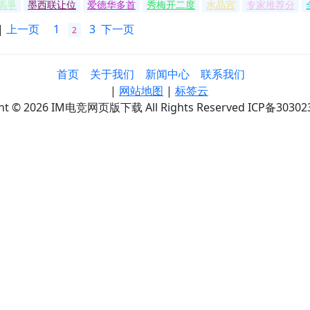
馬爭
墨西联让位
爱德华多首
秀梅开二度
水晶宫
专家推荐分
|
上一页
1
3
下一页
2
首页
关于我们
新闻中心
联系我们
|
网站地图
|
标签云
ght © 2026 IM电竞网页版下载 All Rights Reserved ICP备30302